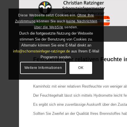
Diese Webseite setzt Cookies ein.
Ohne Ihre
Zustimmung
können Sie auch
keine Nachrichten
über die WebSite
senden.
Restfeuchte
Durch die fortgesetzte Nutzung der Webseite
stimmen Sie der Benutzung von Cookies zu.
Alternativ können Sie eine E-Mail direkt an
info@schornsteinfeger-ratzinger.de
aus Ihrem E-Mail
Programm senden.
Feststellen der relativen Feuchte
Weitere Informationen
OK
Kaminholz mit einer relativen Restfeuchte von weniger als
Der Feuchtegehalt lässt sich mittels Hydromette leicht fe
Es ergibt sich eine zuverlässige Auskunft über den Zusta
Sollten Sie Zweifel an der Qualität Ihres Brennstoffes h