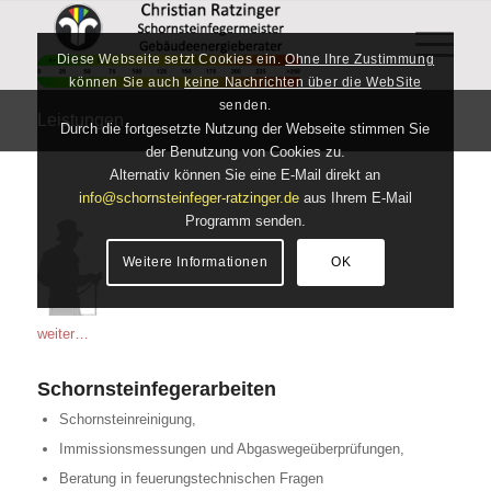
Diese Webseite setzt Cookies ein.
Ohne Ihre Zustimmung
können Sie auch
keine Nachrichten über die WebSite
senden.
Leistungen
Durch die fortgesetzte Nutzung der Webseite stimmen Sie
der Benutzung von Cookies zu.
Alternativ können Sie eine E-Mail direkt an
info@schornsteinfeger-ratzinger.de
aus Ihrem E-Mail
Programm senden.
Weitere Informationen
OK
weiter…
Schornsteinfegerarbeiten
Schornsteinreinigung,
Immissionsmessungen und Abgaswegeüberprüfungen,
Beratung in feuerungstechnischen Fragen